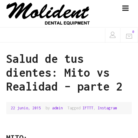
0
Salud de tus
dientes: Mito vs
Realidad – parte 2
22 junio, 2015
24
by
admin
Tagged
IFTTT
,
Instagram
junio,
2015
MITO: