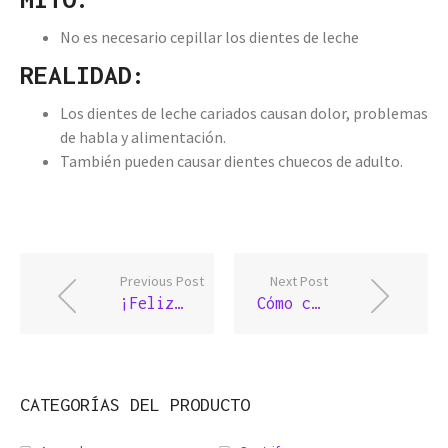
No es necesario cepillar los dientes de leche
REALIDAD:
Los dientes de leche cariados causan dolor, problemas
de habla y alimentación.
También pueden causar dientes chuecos de adulto.
Previous Post
Next Post
¡Feliz día del padre! 21 de junio #FelizDiaDelPadre
Cómo cuidar bien tus dientes
CATEGORÍAS DEL PRODUCTO