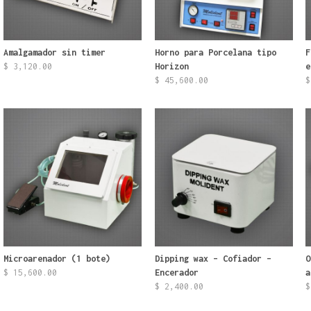
Amalgamador sin timer
Horno para Porcelana tipo
F
$
3,120.00
Horizon
e
$
45,600.00
$
0.
Microarenador (1 bote)
Dipping wax – Cofiador –
O
$
15,600.00
Encerador
a
$
2,400.00
$