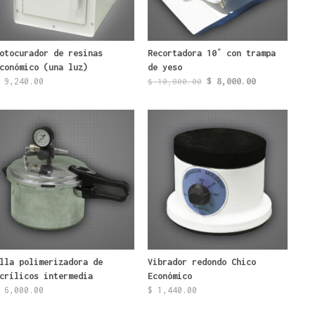
otocurador de resinas
Recortadora 10″ con trampa
conómico (una luz)
de yeso
El
El
9,240.00
$
8,000.00
$
10,800.00
precio
precio
original
actual
era:
es:
$ 10,800.00.
$ 8,000.00.
lla polimerizadora de
Vibrador redondo Chico
crílicos intermedia
Económico
6,000.00
$
1,440.00