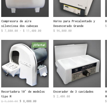
Compresora de aire
Horno para Precalentado y
B
silenciosa dos cabezas
Desencerado Grande
$
Rango
Este
$
7,800.00
-
$
11,400.00
$
96,000.00
de
producto
precios:
tiene
¡Oferta!
desde
múltiples
$ 7,800.00
variantes.
hasta
Las
$ 11,400.00
opciones
se
pueden
elegir
en
la
página
Recortadora 10″ de modelos
Encerador de 3 cavidades
H
de
tipo M
$
2,400.00
M
producto
El
El
$
8,000.00
$
$
9,600.00
precio
precio