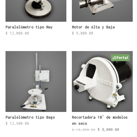
Paralelómetro tipo Ney
Motor de Alta y Baja
Este
$
12,000.00
$
9,000.00
producto
tiene
múltiples
¡Oferta!
variantes.
Las
opciones
se
pueden
elegir
en
la
página
de
Paralelómetro tipo Bego
Recortadora 10″ de modelos
producto
$
12,600.00
en seco
El
El
$
8,000.00
$
10,800.00
precio
precio