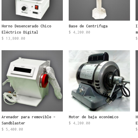
Horno Desencerado Chico
Base de Centrifuga
I
Eléctrico Digital
$
4,200.00
m
$
13,800.00
$
Arenador para removible –
Motor de baja económico
H
Sandblaster
$
4,200.00
E
$
5,400.00
$