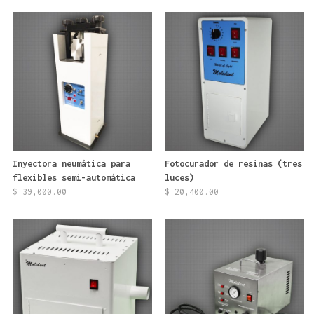
original
actual
era:
es:
$ 10,800.00.
$ 8,000.
Inyectora neumática para
Fotocurador de resinas (tres
flexibles semi-automática
luces)
$
39,000.00
$
20,400.00