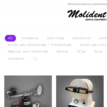
Ofrecemos servicio, mantenimien
All
Arenadores
Centrifuga
Consultorio
Ence
Hornos para Desencerado / Precalentado
Hornos para Porc
Máquinas para fotocurado
Motores
Ollas
Otros
Vibradores