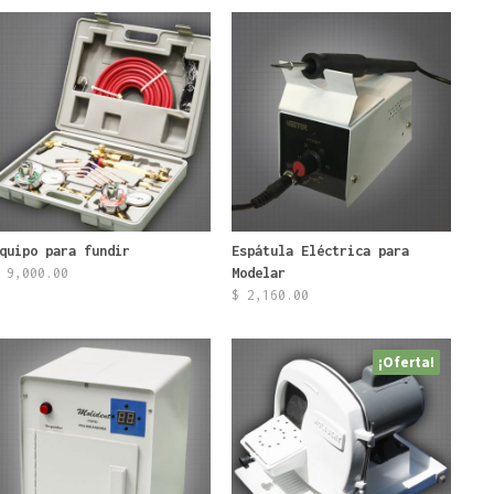
quipo para fundir
Espátula Eléctrica para
9,000.00
Modelar
$
2,160.00
¡Oferta!