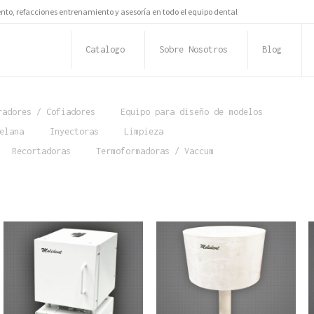
to, refacciones entrenamiento y asesoría en todo el equipo dental
Catalogo
Sobre Nosotros
Blog
radores / Cofiadores
Equipo para diseño de modelos
elana
Inyectoras
Limpieza
Recortadoras
Termoformadoras / Vaccum