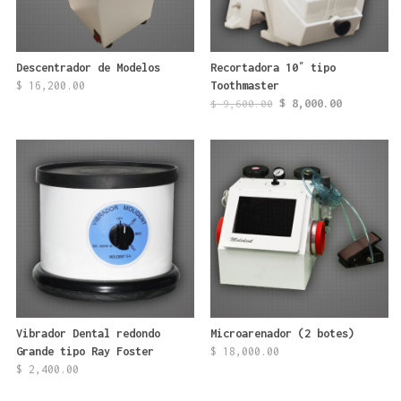
Descentrador de Modelos
Recortadora 10″ tipo
$
16,200.00
Toothmaster
El
El
$
8,000.00
$
9,600.00
precio
precio
original
actual
era:
es:
$ 9,600.00.
$ 8,000.0
Vibrador Dental redondo
Microarenador (2 botes)
Grande tipo Ray Foster
$
18,000.00
$
2,400.00