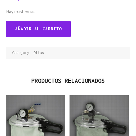
Hay existencias
Olla
AÑADIR AL CARRITO
polimerizadora
de
acrílicos
eléctrica
Category:
Ollas
con
parrilla
y
termostato
PRODUCTOS RELACIONADOS
cantidad