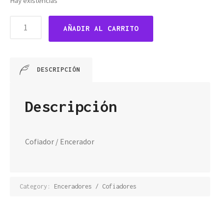
Hay existencias
Dipping
AÑADIR AL CARRITO
wax
-
Cofiador
-
DESCRIPCIÓN
Encerador
cantidad
Descripción
Cofiador / Encerador
Category:
Enceradores / Cofiadores