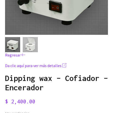
Regresar
Da clic aquí para ver más detalles
Dipping wax – Cofiador –
Encerador
$
2,400.00