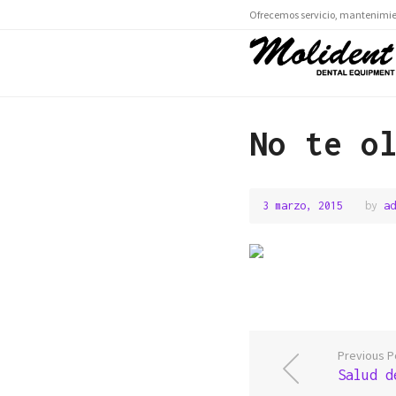
Ofrecemos servicio, mantenimien
No te o
3 marzo, 2015
9
by
ad
marzo,
2015
Previous P