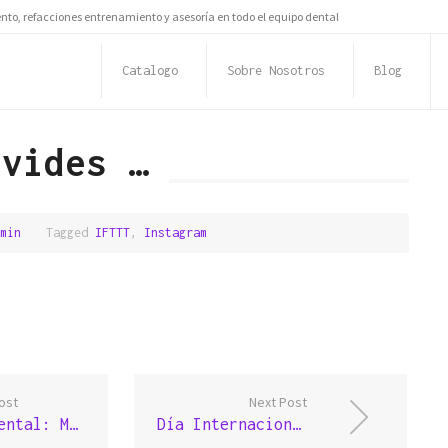
to, refacciones entrenamiento y asesoría en todo el equipo dental
Catalogo
Sobre Nosotros
Blog
lvides …
min
Tagged
IFTTT
,
Instagram
ost
Next Post
Salud dental: Manteniendo tus dientes limpios
Día Internacional de la Mujer (8 de marzo 2015)