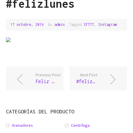
#felizlunes
17 octubre, 2016
by
admin
Tagged
IFTTT
,
Instagram
Previous Post
Next Post
Feliz día mundial de la sonrisa #DiaMundialdelaSonrisa #felizviernes #molident
#felizviernes #molident
CATEGORÍAS DEL PRODUCTO
Arenadores
Centrifuga