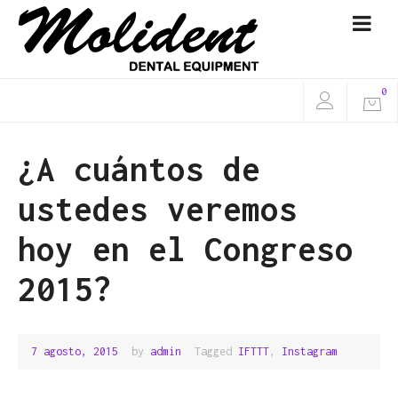
0
¿A cuántos de
ustedes veremos
hoy en el Congreso
2015?
7 agosto, 2015
7
by
admin
Tagged
IFTTT
,
Instagram
agosto,
2015