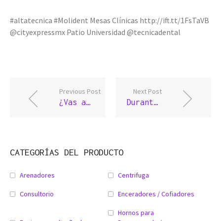
#altatecnica #Molident Mesas Clínicas http://ift.tt/1FsTaVB
@cityexpressmx Patio Universidad @tecnicadental
Previous Post
Next Post
¿Vas a asistir al evento de Alta Técnica?
Durante Alta Técinica 2015 tenemos los mejores precios
CATEGORÍAS DEL PRODUCTO
Arenadores
Centrifuga
Consultorio
Enceradores / Cofiadores
Hornos para