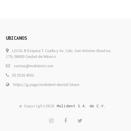
UBICANOS
LOCAL B Esquina T. Cuella y Av. Calz. San Antonio Abad no.
179, 06800 Ciudad de México
ventas@molident.com
55 5530 4501
https://g.page/molident-dental?share
© Copyright2026
Molident S.A. de C.V.
Instagram
Facebook
Twitter