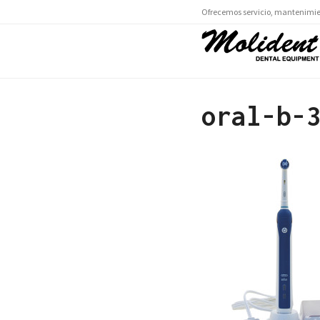
Ofrecemos servicio, mantenimien
oral-b-